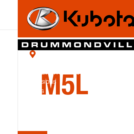
LA
SÉRI
NOS SUCCURSALES
KUBOTA DRUMMONDVILLE/ YAMASKA
ÉQUIPEMENTS NEUFS
M5L
OCCASIONS
PIÈCES
SERVICE
Tracteurs spécialisés
PROMO
ENG