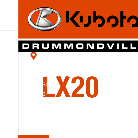
LA
SÉRI
NOS SUCCURSALES
KUBOTA DRUMMONDVILLE/ YAMASKA
ÉQUIPEMENTS NEUFS
LX20
OCCASIONS
PIÈCES
SERVICE
Tracteurs compacts
PROMO
ENG